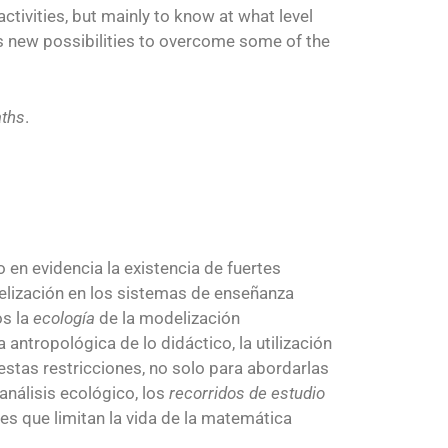
activities, but mainly to know at what level
s new possibilities to overcome some of the
aths
.
en evidencia la existencia de fuertes
elización en los sistemas de enseñanza
os la
ecología
de la modelización
antropológica de lo didáctico, la utilización
 estas restricciones, no solo para abordarlas
análisis ecológico, los
recorridos de estudio
s que limitan la vida de la matemática